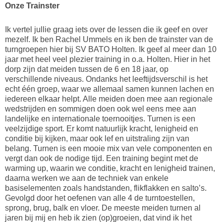
Onze Trainster
Ik vertel jullie graag iets over de lessen die ik geef en over
mezelf. Ik ben Rachel Ummels en ik ben de trainster van de
turngroepen hier bij SV BATO Holten. Ik geef al meer dan 10
jaar met heel veel plezier training in o.a. Holten. Hier in het
dorp zijn dat meiden tussen de 6 en 18 jaar, op
verschillende niveaus. Ondanks het leeftijdsverschil is het
echt één groep, waar we allemaal samen kunnen lachen en
iedereen elkaar helpt. Alle meiden doen mee aan regionale
wedstrijden en sommigen doen ook wel eens mee aan
landelijke en internationale toernooitjes. Turnen is een
veelzijdige sport. Er komt natuurlijk kracht, lenigheid en
conditie bij kijken, maar ook lef en uitstraling zijn van
belang. Turnen is een mooie mix van vele componenten en
vergt dan ook de nodige tijd. Een training begint met de
warming up, waarin we conditie, kracht en lenigheid trainen,
daarna werken we aan de techniek van enkele
basiselementen zoals handstanden, flikflakken en salto’s.
Gevolgd door het oefenen van alle 4 de turntoestellen,
sprong, brug, balk en vloer. De meeste meiden turnen al
jaren bij mij en heb ik zien (op)groeien, dat vind ik het