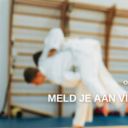
O
MELD JE AAN 