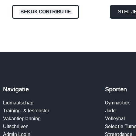
BEKIJK CONTRIBUTIE
STEL J
Navigatie
Sporten
Gymnastiek
Lidmaatschap
Judo
Training- & lesrooster
Volleyba
l
Vakantieplanning
Selectie Turn
Uitschrijven
Streetdance
Admin Login