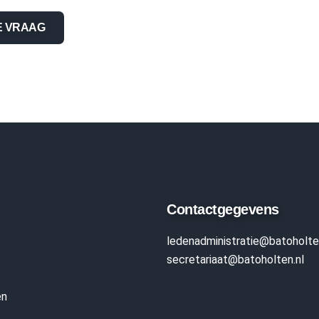
E VRAAG
Contactgegevens
ledenadministratie
@batoholte
secretariaat@batoholten.nl
en